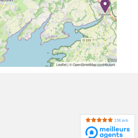
Leaflet
| © OpenStreetMap contributors
258 avis