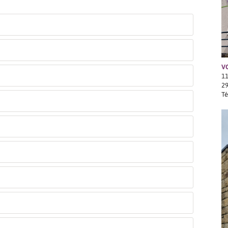
V
11
2
Té