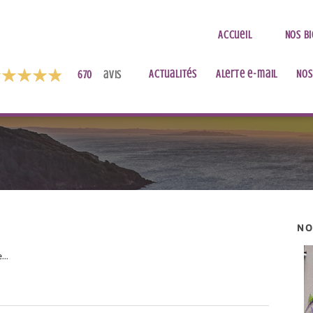
Accueil
Nos b
Actualités
Alerte e-mail
Nos
670
avis
NO
...