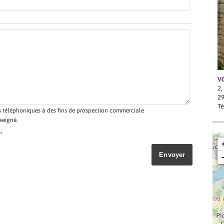
V
2,
2
Té
es téléphoniques à des fins de prospection commerciale
seigné.
*