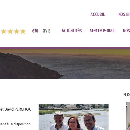
Accueil
Nos b
Actualités
Alerte e-mail
Nos
670
avis
NO
ER et David PERCHOC
nt à la disposition