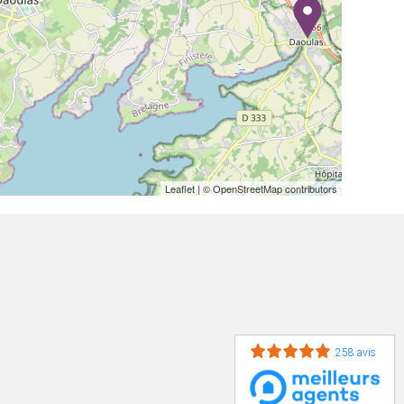
Leaflet
| © OpenStreetMap contributors
258 avis