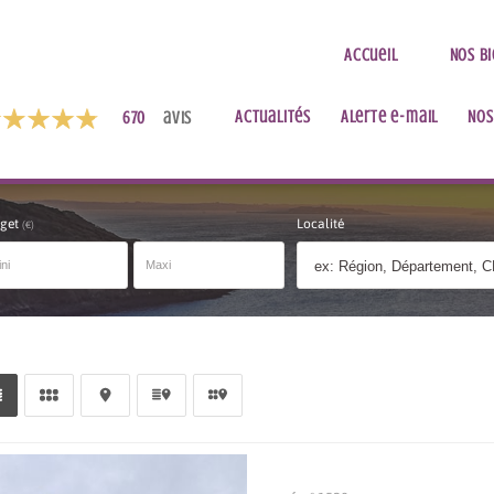
Accueil
Nos b
Actualités
Alerte e-mail
Nos
670
avis
get
Localité
(€)