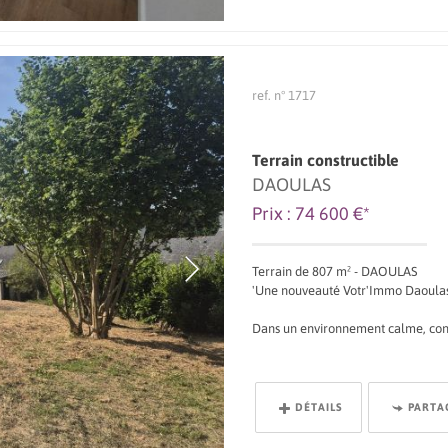
ref. n° 1717
Terrain constructible
DAOULAS
Prix : 74 600 €*
Terrain de 807 m² - DAOULAS
'Une nouveauté Votr'Immo Daoula
Dans un environnement calme, concr
DÉTAILS
PARTA