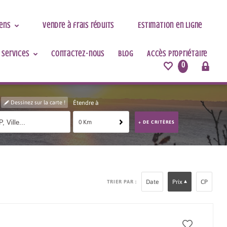
iens
Vendre à frais réduits
Estimation en ligne
 services
Contactez-nous
Blog
Accès Propriétaire
0
Dessinez sur la carte !
Étendre à
0 Km
+ DE CRITÈRES
TRIER PAR :
Date
Prix
CP